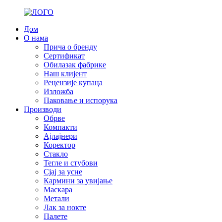
Дом
О нама
Прича о бренду
Сертификат
Обилазак фабрике
Наш клијент
Рецензије купаца
Изложба
Паковање и испорука
Производи
Обрве
Компакти
Ајлајнери
Коректор
Стакло
Тегле и стубови
Сјај за усне
Кармини за увијање
Маскара
Метали
Лак за нокте
Палете