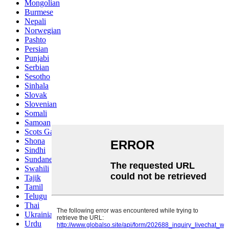
Mongolian
Burmese
Nepali
Norwegian
Pashto
Persian
Punjabi
Serbian
Sesotho
Sinhala
Slovak
Slovenian
Somali
Samoan
Scots Gaelic
Shona
Sindhi
Sundanese
Swahili
Tajik
Tamil
Telugu
Thai
Ukrainian
Urdu