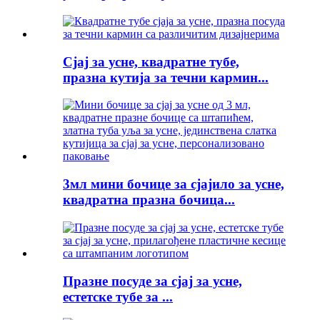
Сјај за усне, квадратне тубе,
празна кутија за течни кармин...
3мл мини бочице за сјајило за усне,
квадратна празна бочица...
Празне посуде за сјај за усне,
естетске тубе за ...