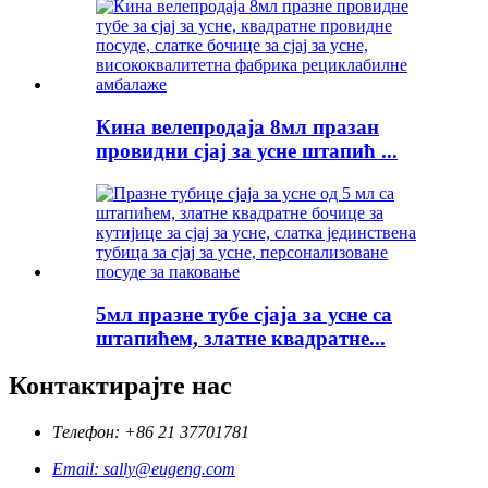
Кина велепродаја 8мл празан
провидни сјај за усне штапић ...
5мл празне тубе сјаја за усне са
штапићем, златне квадратне...
Контактирајте нас
Телефон: +86 21 37701781
Email: sally@eugeng.com