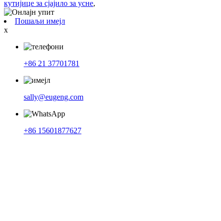
кутијице за сјајило за усне
,
Пошаљи имејл
x
+86 21 37701781
sally@eugeng.com
+86 15601877627