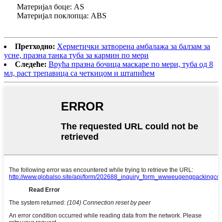
Материјал боце: AS
Материјал поклопца: ABS
Претходно:
Херметички затворена амбалажа за балзам за
усне, празна танка туба за кармин по мери
Следеће:
Врућа празна бочица маскаре по мери, туба од 8
мл, раст трепавица са четкицом и штапићем