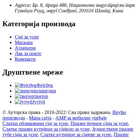
Адреса: Бр. 8, зграда 488, Национални индустријски парк
Гуангхуа Роуд, округ Сонгђанг, 201616 Шангај, Кина
Категорија производа
Сјај за усне
Маскара
Ајлајнери
Лак за нокте
Компакти
Друштвене мреже
Фејсбук
линедин
твитер
Јутјуб
© Ауторска права - 2010-2022: Сва права задржана.
Врући
производи
-
Мапа сајта
-
AMP за мобилне уређаје
Слатки обликовани сјај за усне
,
Празне бочице сјаја за усне
,
Слатке празне кутијице за сјајило за усне
,
Јединствене празне
тубе сјаја за усне
,
Слатке кутијице за сјајеве за усне
,
Празне