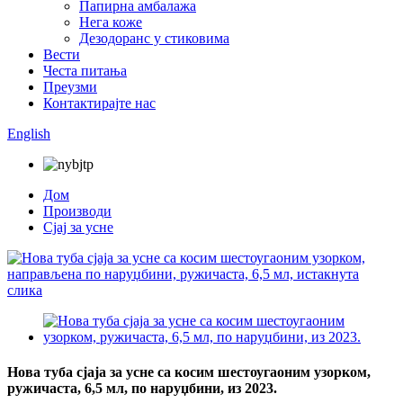
Папирна амбалажа
Нега коже
Дезодоранс у стиковима
Вести
Честа питања
Преузми
Контактирајте нас
English
Дом
Производи
Сјај за усне
Нова туба сјаја за усне са косим шестоугаоним узорком,
ружичаста, 6,5 мл, по наруџбини, из 2023.