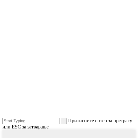
Притисните ентер за претрагу
или ESC за затварање