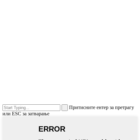
Притисните ентер за претрагу
или ESC за затварање