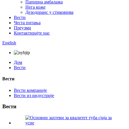
Папирна амбалажа
Нега коже
Дезодоранс у стиковима
Вести
Честа питања
Преузми
Контактирајте нас
English
Дом
Вести
Вести
Вести компаније
Вести из индустрије
Вести