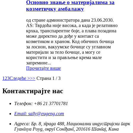
Основно знање о материјалима за
козметичку амбалажу
од стране администратора дана 23.06.2030.
AS: Тврдоћа није висока, а када је релативно
крхка, транспарентне боје, а плава позадина
може директно да дође у контакт са
козметиком и храном. Код обичних бочица
за лосион, вакуумске бочице су углавном
материјали за тело бочице, а могу се
користити и за прављење крема мале
запремине...
Прочитајте више
1
2
3
Следеће >
>>
Страна 1 / 3
Контактирајте нас
Телефон: +86 21 37701781
Email: sally@eugeng.com
Адреса: Бр. 8, зграда 488, Национални индустријски парк
Гуангхуа Роуд, округ Сонгђанг, 201616 Шангај, Кина