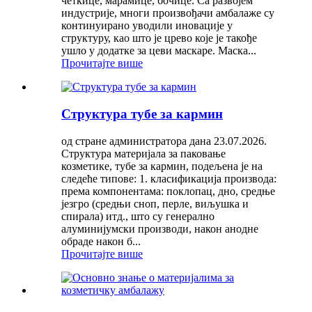
четкице, марамице, бочице. Са развојем
индустрије, многи произвођачи амбалаже су
континуирано уводили иновације у
структуру, као што је црево које је такође
ушло у додатке за цеви маскаре. Маска...
Прочитајте више
Структура тубе за кармин
од стране администратора дана 23.07.2026.
Структура материјала за паковање
козметике, тубе за кармин, подељена је на
следеће типове: 1. класификација производа:
према компонентама: поклопац, дно, средње
језгро (средњи сноп, перле, виљушка и
спирала) итд., што су генерално
алуминијумски производи, након анодне
обраде након б...
Прочитајте више