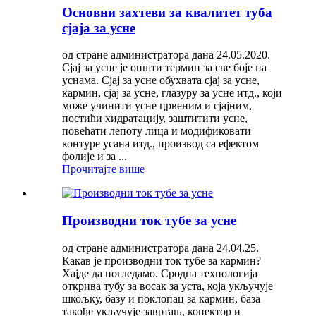
Основни захтеви за квалитет туба
сјаја за усне
од стране администратора дана 24.05.2020.
Сјај за усне је општи термин за све боје на
уснама. Сјај за усне обухвата сјај за усне,
кармин, сјај за усне, глазуру за усне итд., који
може учинити усне црвеним и сјајним,
постићи хидратацију, заштитити усне,
повећати лепоту лица и модификовати
контуре усана итд., производ са ефектом
фолије и за ...
Прочитајте више
Производни ток тубе за усне
од стране администратора дана 24.04.25.
Какав је производни ток тубе за кармин?
Хајде да погледамо. Сродна технологија
открива тубу за восак за уста, која укључује
шкољку, базу и поклопац за кармин, база
такође укључује завртањ, конектор и