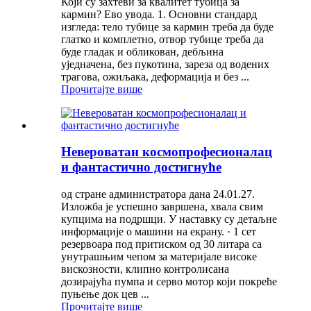
Који су захтеви за квалитет тубица за
кармин? Ево увода. 1. Основни стандард
изгледа: тело тубице за кармин треба да буде
глатко и комплетно, отвор тубице треба да
буде гладак и обликован, дебљина
уједначена, без пукотина, зареза од водених
трагова, ожиљака, деформација и без ...
Прочитајте више
Невероватан космопрофесионалац
и фантастично достигнуће
од стране администратора дана 24.01.27.
Изложба је успешно завршена, хвала свим
купцима на подршци. У наставку су детаљне
информације о машини на екрану. · 1 сет
резервоара под притиском од 30 литара са
унутрашњим чепом за материјале високе
вискозности, клипно контролисана
дозирајућа пумпа и серво мотор који покреће
пуњење док цев ...
Прочитајте више