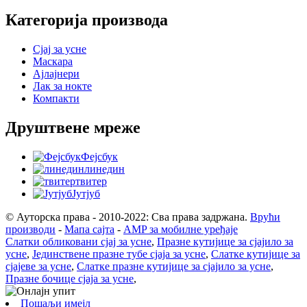
Категорија производа
Сјај за усне
Маскара
Ајлајнери
Лак за нокте
Компакти
Друштвене мреже
Фејсбук
линедин
твитер
Јутјуб
© Ауторска права - 2010-2022: Сва права задржана.
Врући
производи
-
Мапа сајта
-
AMP за мобилне уређаје
Слатки обликовани сјај за усне
,
Празне кутијице за сјајило за
усне
,
Јединствене празне тубе сјаја за усне
,
Слатке кутијице за
сјајеве за усне
,
Слатке празне кутијице за сјајило за усне
,
Празне бочице сјаја за усне
,
Пошаљи имејл