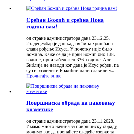
Срећан Божић и срећна Нова
година вам!
од стране администратора дана 23.12.25.
25. децембар је дан када већина хришћана
слави рођење Исуса. У почетку није било
Божића. Каже се да је први Божић био 138.
године, први забележен 336. године. Али
Библија не наводи ког дана је Исус рођен, па
су се различити Божићни дани славили у...
Прочитајте више
Површинска обрада на паковању
козметике
од стране администратора дана 23.11.2028.
Имамо много начина за површинску обраду,
молимо вас да пронађете следеће узорке за