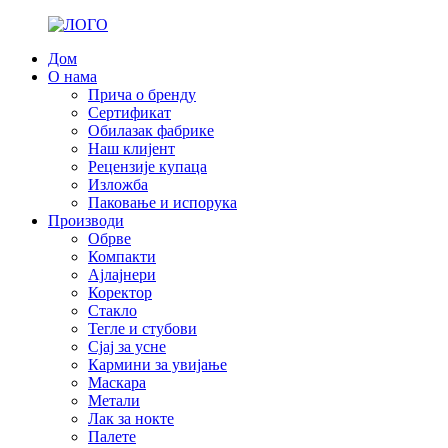
Дом
О нама
Прича о бренду
Сертификат
Обилазак фабрике
Наш клијент
Рецензије купаца
Изложба
Паковање и испорука
Производи
Обрве
Компакти
Ајлајнери
Коректор
Стакло
Тегле и стубови
Сјај за усне
Кармини за увијање
Маскара
Метали
Лак за нокте
Палете