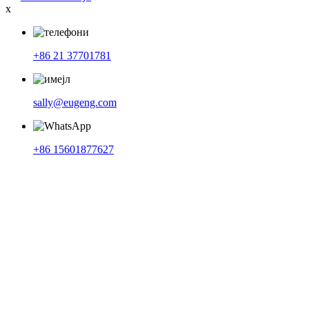
x
+86 21 37701781
sally@eugeng.com
+86 15601877627