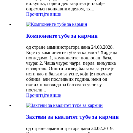
виљушку, горњи део завртња је такође
опремљен конкавним делом, тх...
Прочитајте више
Компоненте тубе за кармин
од стране администратора дана 24.03.2028.
Које су компоненте тубе за кармин? Хајде да
погледамо. 1, компоненте: поклопац, база,
чаура; 2. Чаша чауре: чаура, перла, виљушка
и завртањ. Општи изглед балзама за усне је
исти као и балзам за усне, који је носачког
облика, али последњих година, неки од
нових производа за балзам за усне су
постали...
Прочитајте више
Захтеви за квалитет тубе за кармин
од стране администратора дана 24.02.2019.