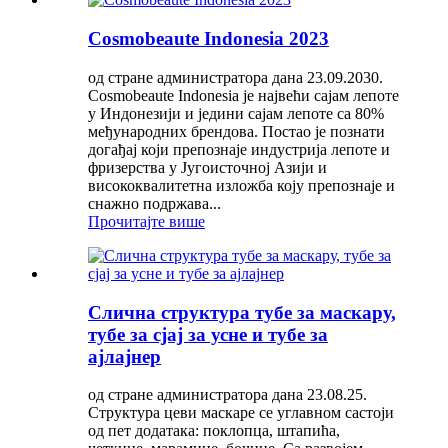
Cosmobeaute Indonesia 2023
од стране администратора дана 23.09.2030.
Cosmobeaute Indonesia је највећи сајам лепоте
у Индонезији и једини сајам лепоте са 80%
међународних брендова. Постао је познати
догађај који препознаје индустрија лепоте и
фризерства у Југоисточној Азији и
висококвалитетна изложба коју препознаје и
снажно подржава...
Прочитајте више
Слична структура тубе за маскару,
тубе за сјај за усне и тубе за
ајлајнер
од стране администратора дана 23.08.25.
Структура цеви маскаре се углавном састоји
од пет додатака: поклопца, штапића,