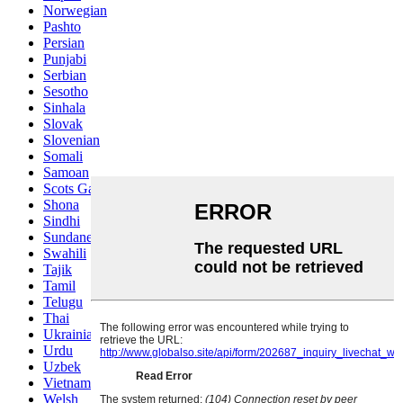
Norwegian
Pashto
Persian
Punjabi
Serbian
Sesotho
Sinhala
Slovak
Slovenian
Somali
Samoan
Scots Gaelic
Shona
Sindhi
Sundanese
Swahili
Tajik
Tamil
Telugu
Thai
Ukrainian
Urdu
Uzbek
Vietnamese
Welsh