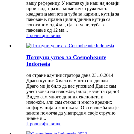
вашу референцу. У наставку је наш најновији
производ, празна козметичка ружичаста
квадратна магнетна туба за кармин, кутија за
паковање, празна цилиндрична кутија са
логотипом од 4 мл, сјај за усне, туба за
паковање од 12 мл...
Прочитајте више
Потпуни успех за Cosmobeaute
Indonesia
од стране администратора дана 23.10.2014.
Драги купци: Хвала вам што сте дошли.
Драго ми је било да вас упознам! Данас сам
учествовао на изложби, било је заиста сјајно!
Видео сам много дивних експоната и
изложби, али сам стекао и много вредних
информација и контаката. Ова изложба ми је
заиста помогла да унапредим своје стручно
знање и...
Прочитајте више