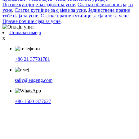
Празне кутијице за сјајило за усне
,
Слатки обликовани сјај за
усне
,
Слатке кутијице за сјајеве за усне
,
Јединствене празне
тубе сјаја за усне
,
Слатке празне кутијице за сјајило за усне
,
Празне бочице сјаја за усне
,
Пошаљи имејл
x
+86 21 37701781
sally@eugeng.com
+86 15601877627