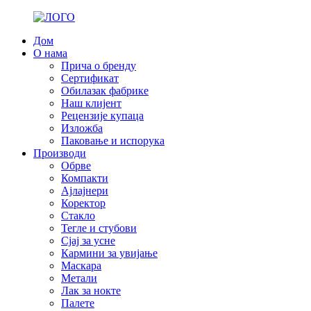
Дом
О нама
Прича о бренду
Сертификат
Обилазак фабрике
Наш клијент
Рецензије купаца
Изложба
Паковање и испорука
Производи
Обрве
Компакти
Ајлајнери
Коректор
Стакло
Тегле и стубови
Сјај за усне
Кармини за увијање
Маскара
Метали
Лак за нокте
Палете