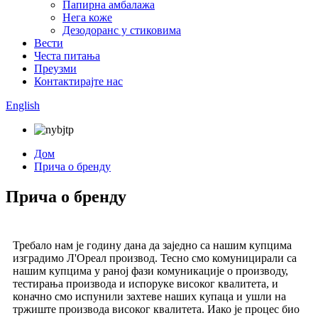
Папирна амбалажа
Нега коже
Дезодоранс у стиковима
Вести
Честа питања
Преузми
Контактирајте нас
English
Дом
Прича о бренду
Прича о бренду
Требало нам је годину дана да заједно са нашим купцима
изградимо Л'Ореал производ. Тесно смо комуницирали са
нашим купцима у раној фази комуникације о производу,
тестирања производа и испоруке високог квалитета, и
коначно смо испунили захтеве наших купаца и ушли на
тржиште производа високог квалитета. Иако је процес био