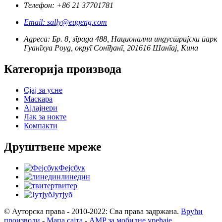
Телефон: +86 21 37701781
Email: sally@eugeng.com
Адреса: Бр. 8, зграда 488, Национални индустријски парк
Гуангхуа Роуд, округ Сонгђанг, 201616 Шангај, Кина
Категорија производа
Сјај за усне
Маскара
Ајлајнери
Лак за нокте
Компакти
Друштвене мреже
Фејсбук
линедин
твитер
Јутјуб
© Ауторска права - 2010-2022: Сва права задржана.
Врући
производи
-
Мапа сајта
-
AMP за мобилне уређаје