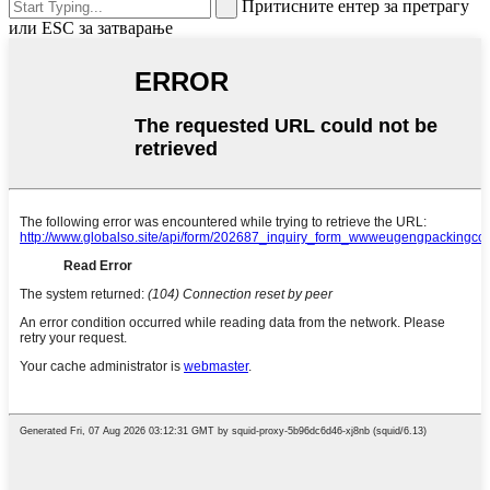
Притисните ентер за претрагу
или ESC за затварање