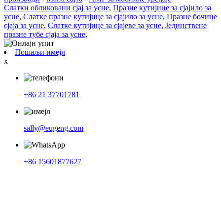
Слатки обликовани сјај за усне
,
Празне кутијице за сјајило за
усне
,
Слатке празне кутијице за сјајило за усне
,
Празне бочице
сјаја за усне
,
Слатке кутијице за сјајеве за усне
,
Јединствене
празне тубе сјаја за усне
,
Пошаљи имејл
x
+86 21 37701781
sally@eugeng.com
+86 15601877627