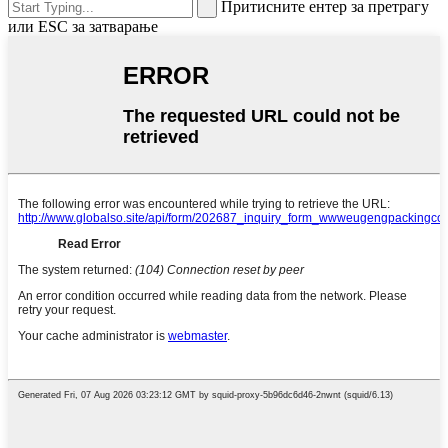
Притисните ентер за претрагу
или ESC за затварање