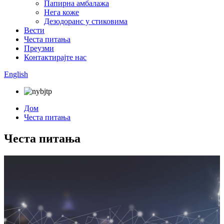
Папирна амбалажа
Нега коже
Дезодоранс у стиковима
Вести
Честа питања
Преузми
Контактирајте нас
English
Дом
Честа питања
Честа питања