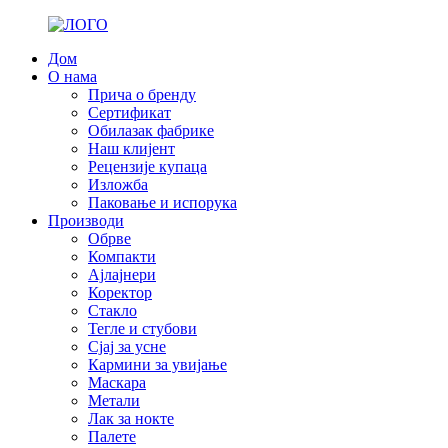
Дом
О нама
Прича о бренду
Сертификат
Обилазак фабрике
Наш клијент
Рецензије купаца
Изложба
Паковање и испорука
Производи
Обрве
Компакти
Ајлајнери
Коректор
Стакло
Тегле и стубови
Сјај за усне
Кармини за увијање
Маскара
Метали
Лак за нокте
Палете