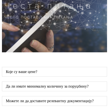
Честа питања
ЧЕСТО ПОСТАВЉАНА ПИТАЊА
Које су ваше цене?
Да ли имате минималну количину за поруџбину?
Можете ли да доставите релевантну документацију?