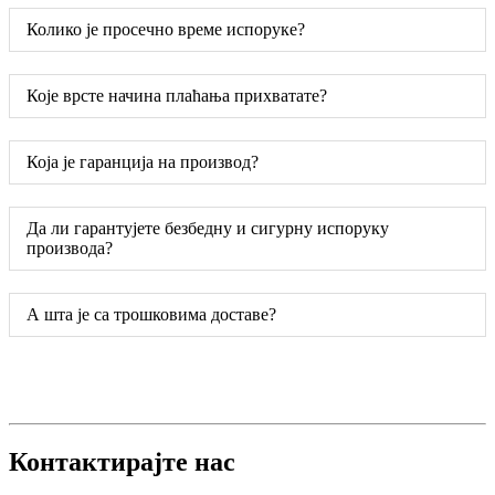
Колико је просечно време испоруке?
Које врсте начина плаћања прихватате?
Која је гаранција на производ?
Да ли гарантујете безбедну и сигурну испоруку
производа?
А шта је са трошковима доставе?
Контактирајте нас