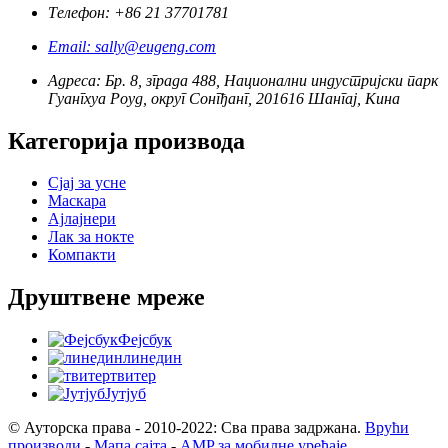
Телефон: +86 21 37701781
Email: sally@eugeng.com
Адреса: Бр. 8, зграда 488, Национални индустријски парк
Гуангхуа Роуд, округ Сонгђанг, 201616 Шангај, Кина
Категорија производа
Сјај за усне
Маскара
Ајлајнери
Лак за нокте
Компакти
Друштвене мреже
Фејсбук
линедин
твитер
Јутјуб
© Ауторска права - 2010-2022: Сва права задржана.
Врући
производи
-
Мапа сајта
-
AMP за мобилне уређаје