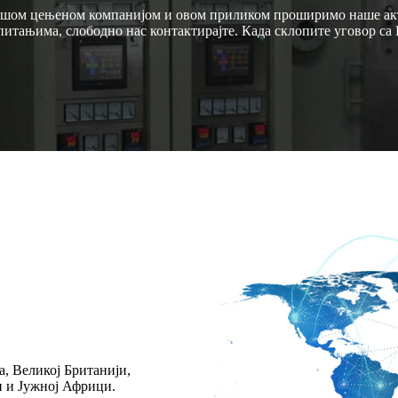
 вашом цењеном компанијом и овом приликом проширимо наше ак
итањима, слободно нас контактирајте. Када склопите уговор са 
, Великој Британији,
и и Јужној Африци.