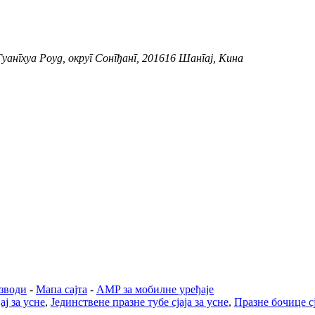
Гуангхуа Роуд, округ Сонгђанг, 201616 Шангај, Кина
зводи
-
Мапа сајта
-
AMP за мобилне уређаје
ај за усне
,
Јединствене празне тубе сјаја за усне
,
Празне бочице сј