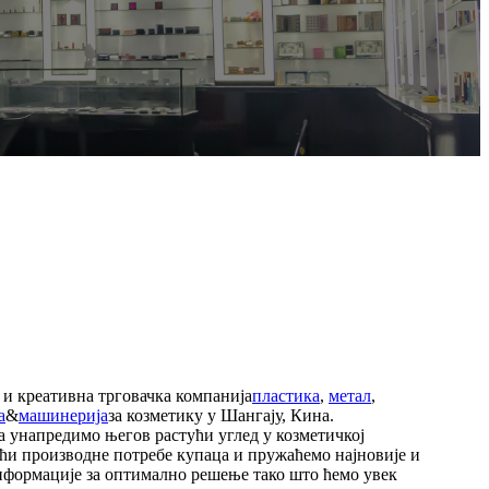
 и креативна трговачка компанија
пластика
,
метал
,
а
&
машинерија
за козметику у Шангају, Кина.
а унапредимо његов растући углед у козметичкој
ћи производне потребе купаца и пружаћемо најновије и
нформације за оптимално решење тако што ћемо увек