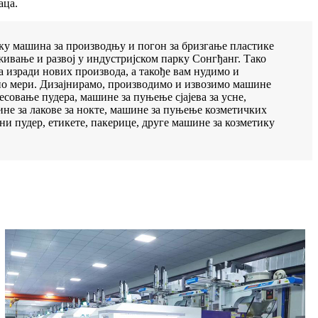
аца.
у машина за производњу и погон за бризгање пластике
живање и развој у индустријском парку Сонгђанг. Тако
 изради нових производа, а такође вам нудимо и
о мери. Дизајнирамо, производимо и извозимо машине
есовање пудера, машине за пуњење сјајева за усне,
ине за лакове за нокте, машине за пуњење козметичких
ни пудер, етикете, пакерице, друге машине за козметику