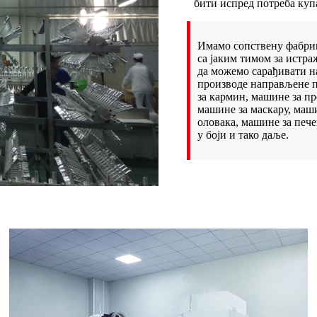
бити испред потреба куп
Имамо сопствену фабрик
са јаким тимом за истра
да можемо сарађивати на
производе направљене п
за кармин, машине за пр
машине за маскару, маш
оловака, машине за пече
у боји и тако даље.