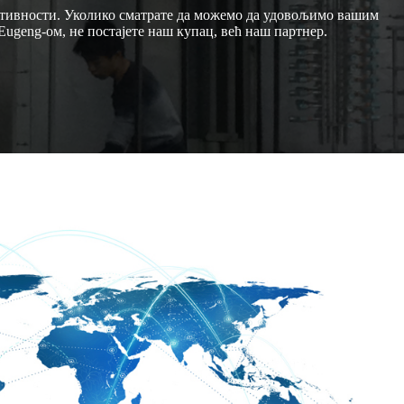
тивности. Уколико сматрате да можемо да удовољимо вашим
Eugeng-ом, не постајете наш купац, већ наш партнер.