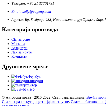
Телефон: +86 21 37701781
Email: sally@eugeng.com
Адреса: Бр. 8, зграда 488, Национални индустријски парк 
Категорија производа
Сјај за усне
Маскара
Ајлајнери
Лак за нокте
Компакти
Друштвене мреже
Фејсбук
линедин
твитер
Јутјуб
© Ауторска права - 2010-2022: Сва права задржана.
Врући прои
Слатке празне кутијице за сјајило за усне
,
Слатки обликовани сј
за сјајило за усне
,