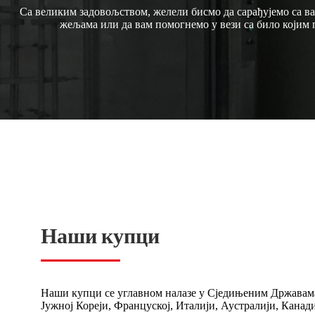
Са великим задовољством, желели бисмо да сарађујемо са
жељама или да вам помогнемо у вези са било којим п
Наши купци
Наши купци се углавном налазе у Сједињеним Државама
Јужној Кореји, Француској, Италији, Аустралији, Канад