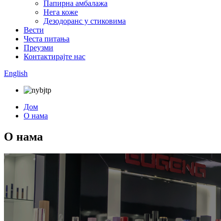
Папирна амбалажа
Нега коже
Дезодоранс у стиковима
Вести
Честа питања
Преузми
Контактирајте нас
English
Дом
О нама
О нама