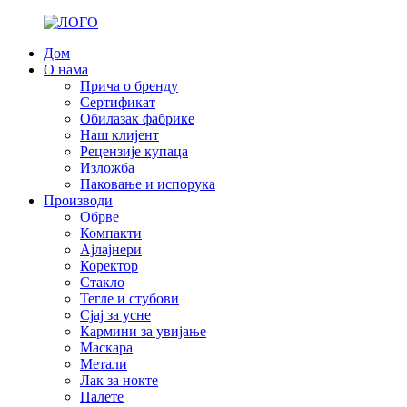
Дом
О нама
Прича о бренду
Сертификат
Обилазак фабрике
Наш клијент
Рецензије купаца
Изложба
Паковање и испорука
Производи
Обрве
Компакти
Ајлајнери
Коректор
Стакло
Тегле и стубови
Сјај за усне
Кармини за увијање
Маскара
Метали
Лак за нокте
Палете