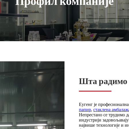
Профил компаније
Шта радимо
Еугенг је професионална
папир
,
стаклена амбалаж
Непрестано се трудимо д
индустрији задовољавају
највише технологије и и